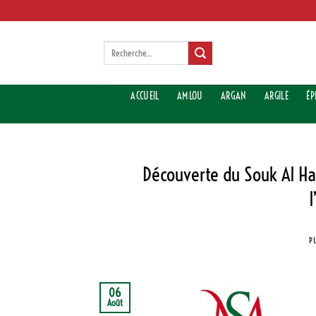
Aller
au
contenu
Recherche
pour :
ACCUEIL
AMLOU
ARGAN
ARGILE
ÉP
Découverte du Souk Al Ha
P
06
Août