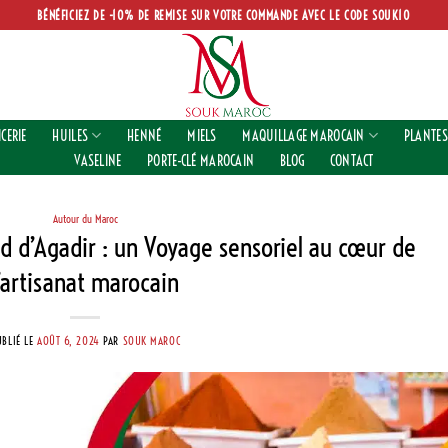
BÉNÉFICIEZ DE -10% DE REMISE SUR VOTRE COMMANDE AVEC LE CODE SOUK10
ICERIE
HUILES
HENNÉ
MIELS
MAQUILLAGE MAROCAIN
PLANTES
VASELINE
PORTE-CLÉ MAROCAIN
BLOG
CONTACT
Autour du Maroc
d d’Agadir : un Voyage sensoriel au cœur de
l’artisanat marocain
UBLIÉ LE
AOÛT 6, 2024
PAR
SOUK MAROC