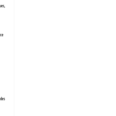
ues,
rce
des