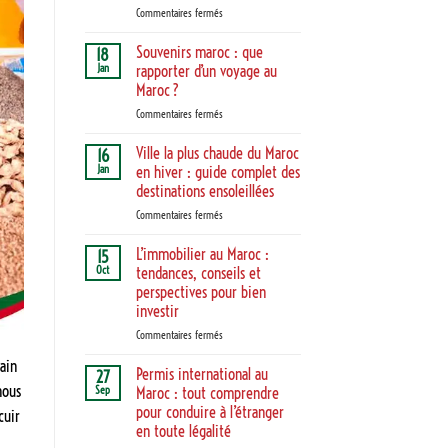
cours
sur
Commentaires fermés
et
Séjour
solutions
bien-
Souvenirs maroc : que
18
en
être
Jan
rapporter d’un voyage au
ligne
au
Maroc ?
adaptées
Maroc
sur
Commentaires fermés
:
Souvenirs
l’expérience
maroc
ultime
Ville la plus chaude du Maroc
16
:
des
Jan
en hiver : guide complet des
que
hammams
destinations ensoleillées
rapporter
et
sur
Commentaires fermés
d’un
spas
Ville
voyage
traditionnels
la
au
L’immobilier au Maroc :
15
plus
Maroc ?
Oct
tendances, conseils et
chaude
perspectives pour bien
du
investir
Maroc
en
sur
Commentaires fermés
hiver
L’immobilier
ain
:
au
Permis international au
27
guide
Maroc
nous
Sep
Maroc : tout comprendre
complet
:
pour conduire à l’étranger
cuir
des
tendances,
en toute légalité
destinations
conseils