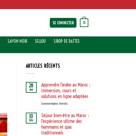
0
SE CONNECTER
SAVON NOIR
SELLOU
SIROP DE DATTES
ARTICLES RÉCENTS
Apprendre l’arabe au Maroc :
28
Avr
immersion, cours et
solutions en ligne adaptées
sur
Commentaires fermés
Apprendre
l’arabe
Séjour bien-être au Maroc :
10
au
Fév
l’expérience ultime des
Maroc
hammams et spas
:
traditionnels
immersion,