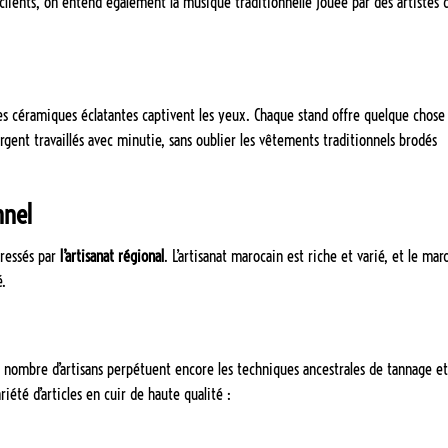
clients, on entend également la musique traditionnelle jouée par des artistes 
 des céramiques éclatantes captivent les yeux. Chaque stand offre quelque chose
argent travaillés avec minutie, sans oublier les vêtements traditionnels brodés
nnel
éressés par
l’artisanat régional
. L’artisanat marocain est riche et varié, et le mar
é.
et nombre d’artisans perpétuent encore les techniques ancestrales de tannage e
iété d’articles en cuir de haute qualité :