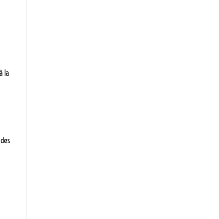
à la
 des