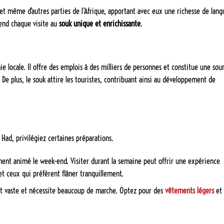
t même d’autres parties de l’Afrique, apportant avec eux une richesse de lang
rend chaque visite au
souk unique et enrichissante
.
e locale. Il offre des emplois à des milliers de personnes et constitue une sou
e plus, le souk attire les touristes, contribuant ainsi au développement de
l Had, privilégiez certaines préparations.
ment animé le week-end. Visiter durant la semaine peut offrir une expérience
t ceux qui préfèrent flâner tranquillement.
t vaste et nécessite beaucoup de marche. Optez pour des
vêtements légers
et 