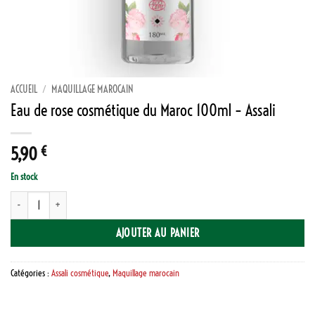
ACCUEIL
/
MAQUILLAGE MAROCAIN
Eau de rose cosmétique du Maroc 100ml – Assali
5,90
€
En stock
quantité de Eau de rose cosmétique du Maroc 100ml – Assali
AJOUTER AU PANIER
Catégories :
Assali cosmétique
,
Maquillage marocain